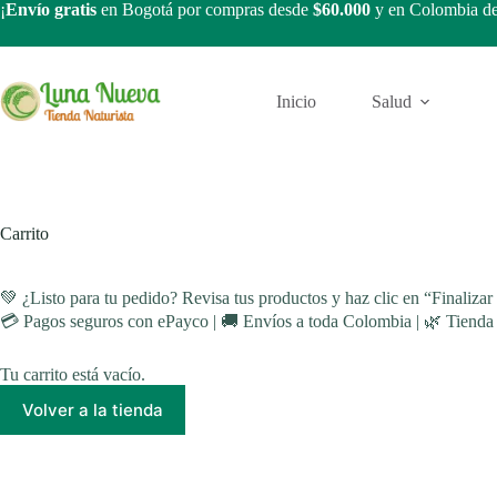
Saltar
¡
Envío gratis
en Bogotá por compras desde
$60.000
y en Colombia d
al
contenido
Inicio
Salud
Carrito
💚 ¿Listo para tu pedido? Revisa tus productos y haz clic en “Finalizar
💳 Pagos seguros con ePayco | 🚚 Envíos a toda Colombia | 🌿 Tienda 
Tu carrito está vacío.
Volver a la tienda