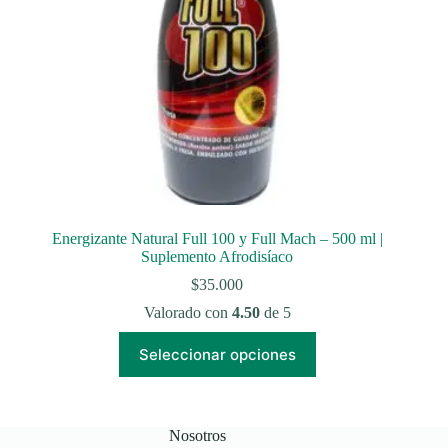
Energizante Natural Full 100 y Full Mach – 500 ml |
Suplemento Afrodisíaco
$
35.000
Valorado con
4.50
de 5
Este
Seleccionar opciones
producto
tiene
múltiples
variantes.
Las
Nosotros
opciones