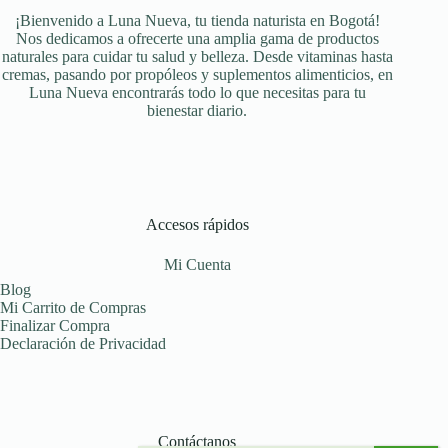
se
¡Bienvenido a Luna Nueva, tu tienda naturista en Bogotá!
pueden
Nos dedicamos a ofrecerte una amplia gama de productos
elegir
naturales para cuidar tu salud y belleza. Desde vitaminas hasta
en
cremas, pasando por propóleos y suplementos alimenticios, en
la
Luna Nueva encontrarás todo lo que necesitas para tu
página
bienestar diario.
de
producto
Accesos rápidos
Mi Cuenta
Blog
Mi Carrito de Compras
Finalizar Compra
Declaración de Privacidad
Contáctanos