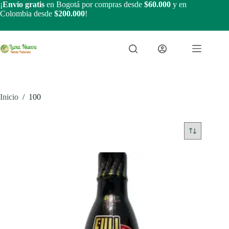
Saltar
¡
Envío gratis
en Bogotá por compras desde
$60.000
y en
al
Colombia desde
$200.000
!
contenido
Inicio
/
100