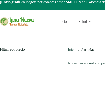
Saltar
¡
Envío gratis
en Bogotá por compras desde
$60.000
y en Colombia d
al
contenido
Inicio
Salud
Filtrar por precio
Inicio
/
Antiedad
No se han encontrado pro