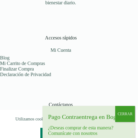
bienestar diario.
Accesos rápidos
Mi Cuenta
Blog
Mi Carrito de Compras
Finalizar Compra
Declaración de Privacidad
Contáctanos
Déjanos tu mensaje
Utilizamos cookies para garantizar que le brindamos la mejor
Celular: (+57) 319 516 07 91
experiencia en nuestra web.
Bogotá, Colombia
¿Deseas comprar de esta manera?
Comunícate con nosotros
Aceptar
Rechazar
Copyright © 2026 - Tema para WordPress de
Creative