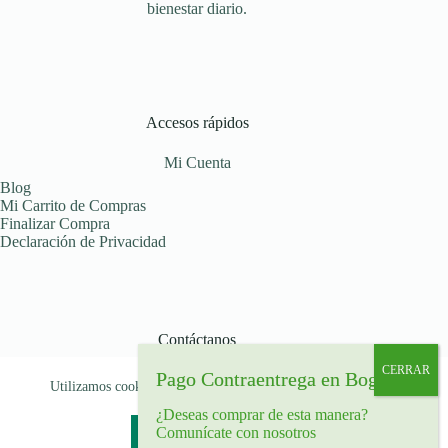
bienestar diario.
Accesos rápidos
Mi Cuenta
Blog
Mi Carrito de Compras
Finalizar Compra
Declaración de Privacidad
Contáctanos
Déjanos tu mensaje
Utilizamos cookies para garantizar que le brindamos la mejor
Celular: (+57) 319 516 07 91
experiencia en nuestra web.
Bogotá, Colombia
¿Deseas comprar de esta manera?
Comunícate con nosotros
Aceptar
Rechazar
Copyright © 2026 - Tema para WordPress de
Creative