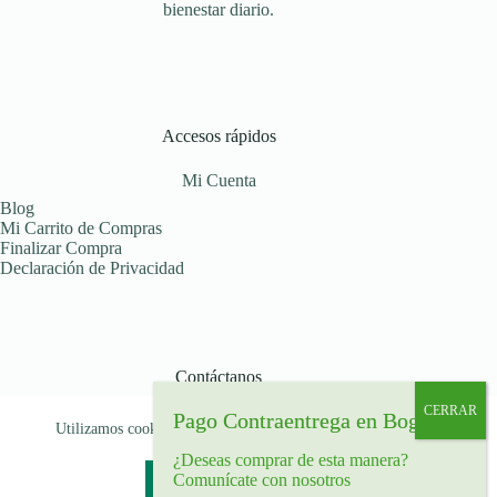
bienestar diario.
Accesos rápidos
Mi Cuenta
Blog
Mi Carrito de Compras
Finalizar Compra
Declaración de Privacidad
Contáctanos
Déjanos tu mensaje
Utilizamos cookies para garantizar que le brindamos la mejor
Celular: (+57) 319 516 07 91
experiencia en nuestra web.
Bogotá, Colombia
¿Deseas comprar de esta manera?
Comunícate con nosotros
Aceptar
Rechazar
Copyright © 2026 - Tema para WordPress de
Creative