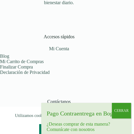
bienestar diario.
Accesos rápidos
Mi Cuenta
Blog
Mi Carrito de Compras
Finalizar Compra
Declaración de Privacidad
Contáctanos
Déjanos tu mensaje
Utilizamos cookies para garantizar que le brindamos la mejor
Celular: (+57) 319 516 07 91
experiencia en nuestra web.
Bogotá, Colombia
¿Deseas comprar de esta manera?
Comunícate con nosotros
Aceptar
Rechazar
Copyright © 2026 - Tema para WordPress de
Creative