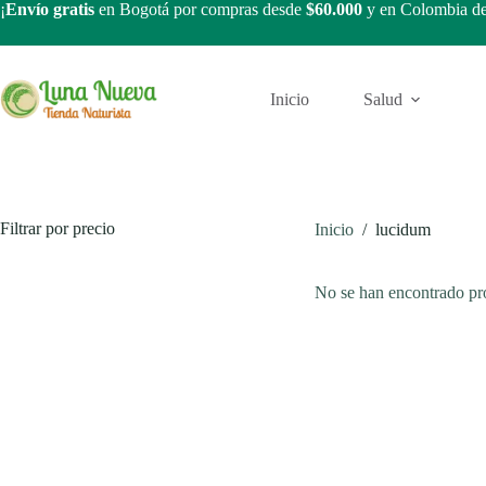
Saltar
¡
Envío gratis
en Bogotá por compras desde
$60.000
y en Colombia d
al
contenido
Inicio
Salud
Filtrar por precio
Inicio
/
lucidum
No se han encontrado pro