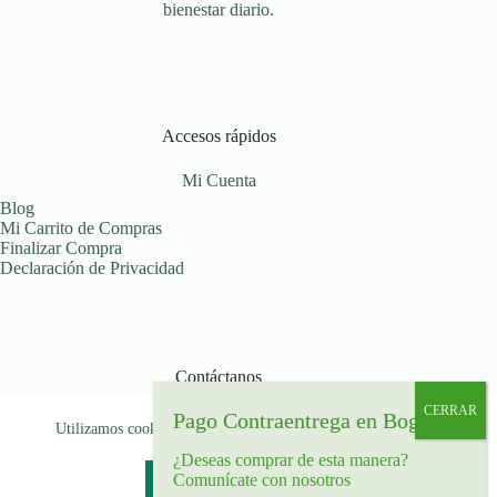
bienestar diario.
Accesos rápidos
Mi Cuenta
Blog
Mi Carrito de Compras
Finalizar Compra
Declaración de Privacidad
Contáctanos
Déjanos tu mensaje
Utilizamos cookies para garantizar que le brindamos la mejor
Celular: (+57) 319 516 07 91
experiencia en nuestra web.
Bogotá, Colombia
¿Deseas comprar de esta manera?
Comunícate con nosotros
Aceptar
Rechazar
Copyright © 2026 - Tema para WordPress de
Creative