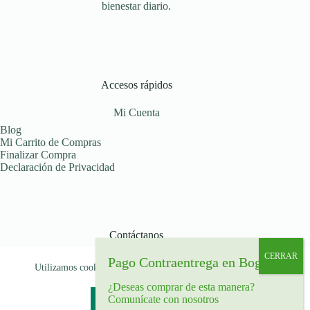
bienestar diario.
Accesos rápidos
Mi Cuenta
Blog
Mi Carrito de Compras
Finalizar Compra
Declaración de Privacidad
Contáctanos
Déjanos tu mensaje
Utilizamos cookies para garantizar que le brindamos la mejor
Celular: (+57) 319 516 07 91
experiencia en nuestra web.
Bogotá, Colombia
¿Deseas comprar de esta manera?
Comunícate con nosotros
Aceptar
Rechazar
Copyright © 2026 - Tema para WordPress de
Creative