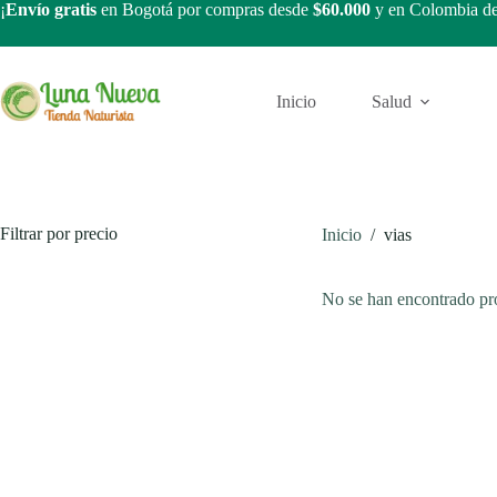
Saltar
¡
Envío gratis
en Bogotá por compras desde
$60.000
y en Colombia d
al
contenido
Inicio
Salud
Filtrar por precio
Inicio
/
vias
No se han encontrado pro