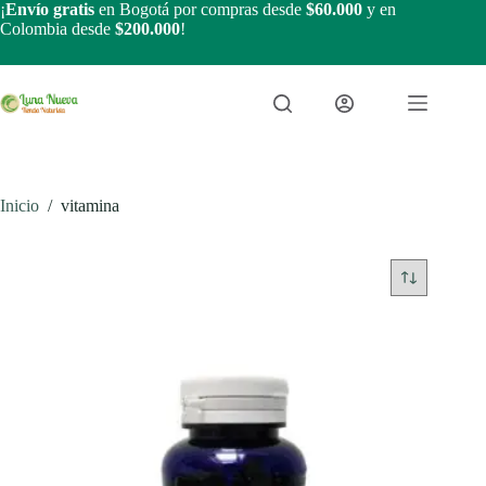
Saltar
¡
Envío gratis
en Bogotá por compras desde
$60.000
y en
al
Colombia desde
$200.000
!
contenido
Inicio
/
vitamina