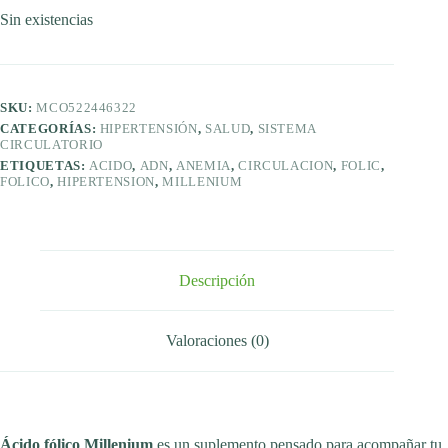
Sin existencias
SKU:
MCO522446322
CATEGORÍAS:
HIPERTENSIÓN
,
SALUD
,
SISTEMA
CIRCULATORIO
ETIQUETAS:
ACIDO
,
ADN
,
ANEMIA
,
CIRCULACION
,
FOLIC
,
FOLICO
,
HIPERTENSION
,
MILLENIUM
Descripción
Valoraciones (0)
Ácido fólico Millenium
es un suplemento pensado para acompañar tu