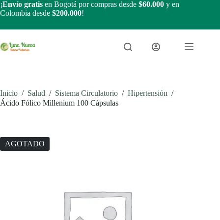
Saltar
¡
Envío gratis
en Bogotá por compras desde
$60.000
y en
al
Colombia desde
$200.000
!
contenido
Inicio
/
Salud
/
Sistema Circulatorio
/
Hipertensión
/
Ácido Fólico Millenium 100 Cápsulas
AGOTADO