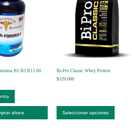
itamina B1 B2 B12 60
Bi-Pro Classic Whey Protein
$
329.000
rrito
Este
prar ahora
Seleccionar opciones
producto
tiene
múltiples
variantes.