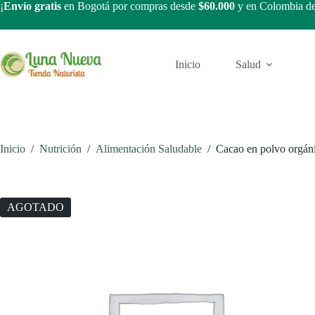
Saltar
¡
Envío gratis
en Bogotá por compras desde
$60.000
y en Colombia d
al
contenido
Inicio
Salud
Inicio
/
Nutrición
/
Alimentación Saludable
/
Cacao en polvo orgáni
AGOTADO