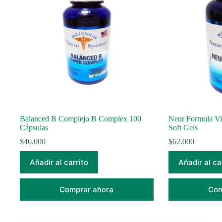
Balanced B Complejo B Complex 100
Neur Formula V
Cápsulas
Soft Gels
$
46.000
$
62.000
Añadir al carrito
Añadir al ca
Comprar ahora
Com