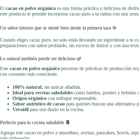
El
cacao en polvo orgánico
es una forma práctica y deliciosa de disfru
este producto te permite incorporar cacao puro a tu rutina con una sensa
Un sabor intenso que se siente bien desde la primera taza ☕
Cuando eliges cacao puro, no solo estás llevando un ingrediente a tu co
preparaciones con sabor profundo, sin exceso de dulzor y con una textu
Lo natural también puede ser delicioso 🌿
Este
cacao en polvo orgánico
proviene de prácticas de producción resp
con consumo más consciente.
100% natural
, sin azúcar añadida.
Ideal para recetas saludables
como batidos, postres y bebidas c
Origen orgánico
con enfoque responsable.
Sabor auténtico de cacao
para quienes buscan una alternativa p
Versátil
para uso diario en la cocina.
Perfecto para tu cocina saludable 🍫
Agrega este cacao en polvo a smoothies, avenas, pancakes, bowls, repos
más elaboradas.