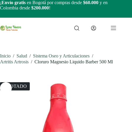
Saltar
¡
Envío gratis
en Bogotá por compras desde
$60.000
y en
al
Colombia desde
$200.000
!
contenido
Inicio
/
Salud
/
Sistema Oseo y Articulaciones
/
Artritis Artrosis
/
Cloruro Magnesio Liquido Barber 500 Ml
AGOTADO