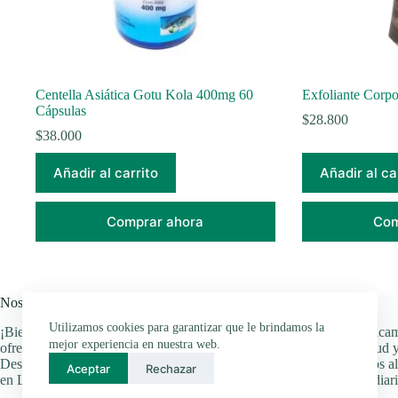
Centella Asiática Gotu Kola 400mg 60
Exfoliante Corpo
Cápsulas
$
28.800
$
38.000
Añadir al carrito
Añadir al ca
Comprar ahora
Com
Nosotros
Utilizamos cookies para garantizar que le brindamos la
¡Bienvenido a Luna Nueva, tu tienda naturista en Bogotá! Nos dedica
mejor experiencia en nuestra web.
ofrecerte una amplia gama de productos naturales para cuidar tu salud y
Desde vitaminas hasta cremas, pasando por propóleos y suplementos al
Aceptar
Rechazar
en Luna Nueva encontrarás todo lo que necesitas para tu bienestar diari