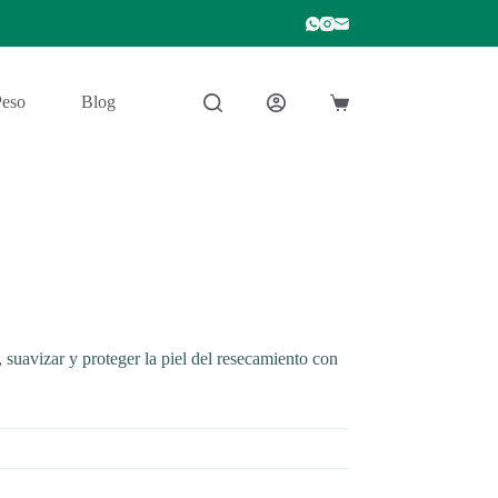
Peso
Blog
Carro
de
compra
, suavizar y proteger la piel del resecamiento con