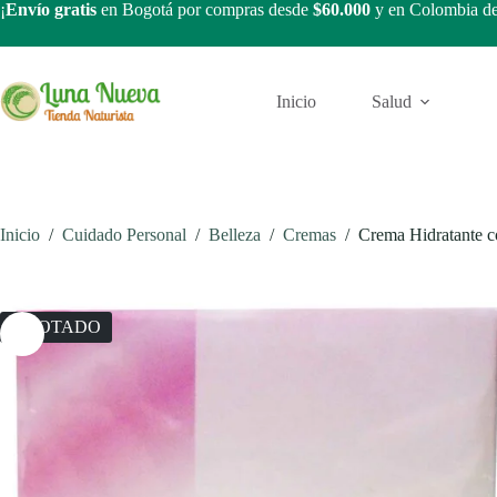
Saltar
¡
Envío gratis
en Bogotá por compras desde
$60.000
y en Colombia d
al
contenido
Inicio
Salud
Inicio
/
Cuidado Personal
/
Belleza
/
Cremas
/
Crema Hidratante co
AGOTADO