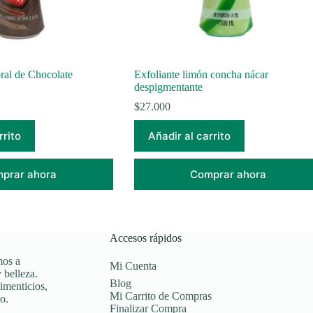
ral de Chocolate
Exfoliante limón concha nácar
despigmentante
$
27.000
rrito
Añadir al carrito
prar ahora
Comprar ahora
Accesos rápidos
mos a
Mi Cuenta
 belleza.
Blog
imenticios,
Mi Carrito de Compras
o.
Finalizar Compra