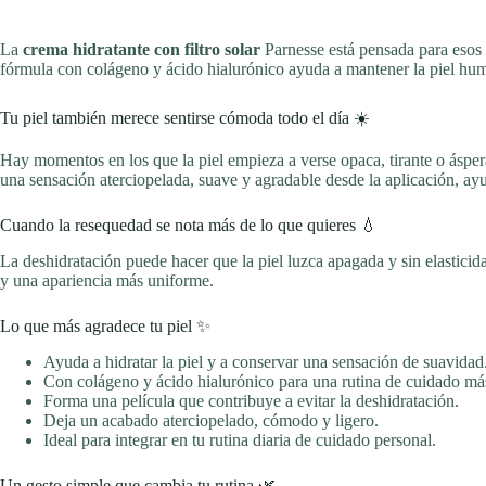
La
crema hidratante con filtro solar
Parnesse está pensada para esos d
fórmula con colágeno y ácido hialurónico ayuda a mantener la piel hum
Tu piel también merece sentirse cómoda todo el día ☀️
Hay momentos en los que la piel empieza a verse opaca, tirante o ásper
una sensación aterciopelada, suave y agradable desde la aplicación, ay
Cuando la resequedad se nota más de lo que quieres 💧
La deshidratación puede hacer que la piel luzca apagada y sin elastici
y una apariencia más uniforme.
Lo que más agradece tu piel ✨
Ayuda a hidratar la piel y a conservar una sensación de suavidad
Con colágeno y ácido hialurónico para una rutina de cuidado má
Forma una película que contribuye a evitar la deshidratación.
Deja un acabado aterciopelado, cómodo y ligero.
Ideal para integrar en tu rutina diaria de cuidado personal.
Un gesto simple que cambia tu rutina 🌿