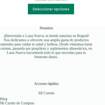
Este
Seleccionar opciones
producto
tiene
múltiples
variantes.
Las
Nosotros
opciones
se
¡Bienvenido a Luna Nueva, tu tienda naturista en Bogotá!
pueden
Nos dedicamos a ofrecerte una amplia gama de productos
elegir
naturales para cuidar tu salud y belleza. Desde vitaminas hasta
en
cremas, pasando por propóleos y suplementos alimenticios, en
la
Luna Nueva encontrarás todo lo que necesitas para tu
página
bienestar diario.
de
producto
Accesos rápidos
Mi Cuenta
Blog
Mi Carrito de Compras