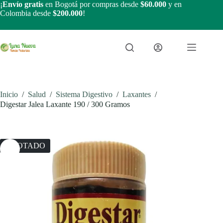
Saltar
¡
Envío gratis
en Bogotá por compras desde
$60.000
y en
al
Colombia desde
$200.000
!
contenido
Inicio
/
Salud
/
Sistema Digestivo
/
Laxantes
/
Digestar Jalea Laxante 190 / 300 Gramos
AGOTADO