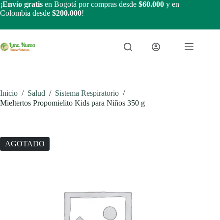
Saltar
¡
Envío gratis
en Bogotá por compras desde
$60.000
y en
al
Colombia desde
$200.000
!
contenido
Inicio
/
Salud
/
Sistema Respiratorio
/
Mieltertos Propomielito Kids para Niños 350 g
AGOTADO