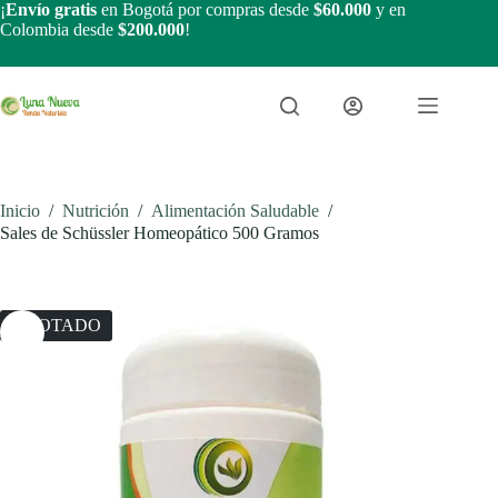
Saltar
¡
Envío gratis
en Bogotá por compras desde
$60.000
y en
al
Colombia desde
$200.000
!
contenido
Inicio
/
Nutrición
/
Alimentación Saludable
/
Sales de Schüssler Homeopático 500 Gramos
AGOTADO