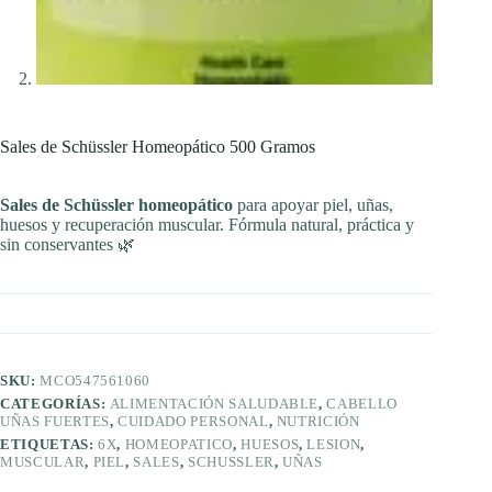
Sales de Schüssler Homeopático 500 Gramos
Sales de Schüssler homeopático
para apoyar piel, uñas,
huesos y recuperación muscular. Fórmula natural, práctica y
sin conservantes 🌿
SKU:
MCO547561060
CATEGORÍAS:
ALIMENTACIÓN SALUDABLE
,
CABELLO
UÑAS FUERTES
,
CUIDADO PERSONAL
,
NUTRICIÓN
ETIQUETAS:
6X
,
HOMEOPATICO
,
HUESOS
,
LESION
,
MUSCULAR
,
PIEL
,
SALES
,
SCHUSSLER
,
UÑAS