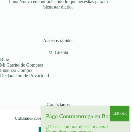
Luna Nueva encontrarás todo lo que necesitas para tu
bienestar diario.
Accesos rápidos
Mi Cuenta
Blog
Mi Carrito de Compras
Finalizar Compra
Declaración de Privacidad
Contáctanos
Déjanos tu mensaje
Utilizamos cookies para garantizar que le brindamos la mejor
Celular: (+57) 319 516 07 91
experiencia en nuestra web.
Bogotá, Colombia
¿Deseas comprar de esta manera?
Comunícate con nosotros
Aceptar
Rechazar