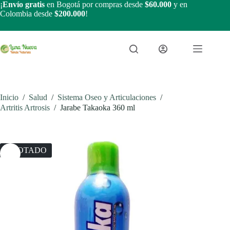
Saltar
¡
Envío gratis
en Bogotá por compras desde
$60.000
y en
al
Colombia desde
$200.000
!
contenido
Inicio
/
Salud
/
Sistema Oseo y Articulaciones
/
Artritis Artrosis
/
Jarabe Takaoka 360 ml
AGOTADO