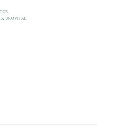
CTOR
AS
,
UROVITAL