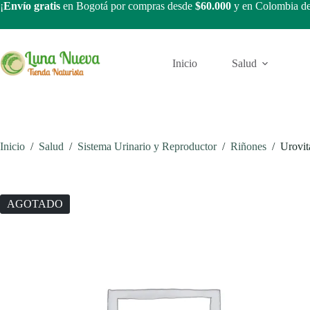
Saltar
¡
Envío gratis
en Bogotá por compras desde
$60.000
y en Colombia d
al
contenido
Inicio
Salud
Inicio
/
Salud
/
Sistema Urinario y Reproductor
/
Riñones
/
Urovit
AGOTADO